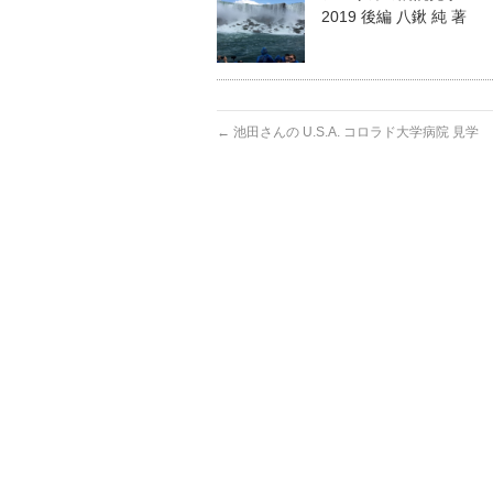
2019 後編 八鍬 純 著
←
池田さんの U.S.A. コロラド大学病院 見学