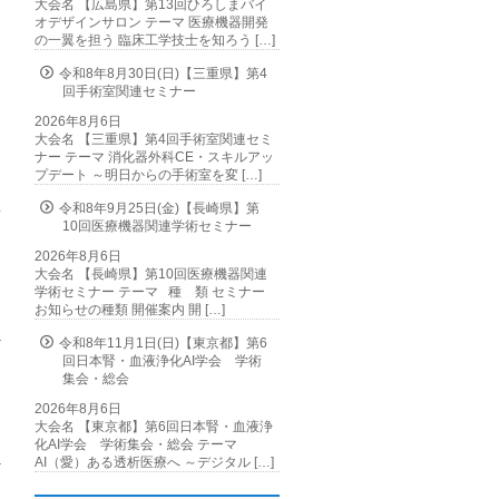
大会名 【広島県】第13回ひろしまバイ
オデザインサロン テーマ 医療機器開発
の一翼を担う 臨床工学技士を知ろう […]
令和8年8月30日(日)【三重県】第4
回手術室関連セミナー
2026年8月6日
大会名 【三重県】第4回手術室関連セミ
ナー テーマ 消化器外科CE・スキルアッ
プデート ～明日からの手術室を変 […]
令和8年9月25日(金)【長崎県】第
10回医療機器関連学術セミナー
2026年8月6日
大会名 【長崎県】第10回医療機器関連
学術セミナー テーマ 種 類 セミナー
お知らせの種類 開催案内 開 […]
令和8年11月1日(日)【東京都】第6
回日本腎・血液浄化AI学会 学術
集会・総会
2026年8月6日
大会名 【東京都】第6回日本腎・血液浄
化AI学会 学術集会・総会 テーマ
AI（愛）ある透析医療へ ～デジタル […]