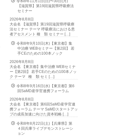
令和8年11月1日(日)〜30日(月)
【滋賀県】第19回滋賀県呼吸療法
セミナー
2026年8月8日
大会名 【滋賀県】第19回滋賀県呼吸療
法セミナー テーマ 呼吸療法における患
者アセスメント 種 類 セミナー […]
令和8年9月10日(木)【東京都】集
中治療 WEBセミナー【第2回】 若
手CEのための100本ノック
2026年8月8日
大会名 【東京都】集中治療 WEBセミナ
ー【第2回】 若手CEのための100本ノッ
ク テーマ 種 類 セミ […]
令和8年9月16日(水)【東京都】第6
回SaMD産学官連携フォーラム
2026年8月8日
大会名 【東京都】第6回SaMD産学官連
携フォーラム テーマ SaMDスタートアッ
プの成長加速に向けた資本戦略 […]
令和8年8月22日(土)【兵庫県】第
４回兵庫ライブデモンストレーシ
ョン