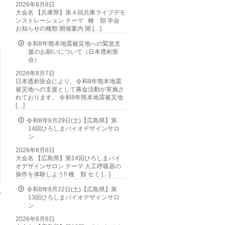
2026年8月8日
大会名 【兵庫県】第４回兵庫ライブデモ
ンストレーション テーマ 種 類 学会
お知らせの種類 開催案内 開 […]
令和8年熊本地震被災地への緊急支
援のお願いについて（日本透析医
会）
2026年8月7日
日本透析医会により、令和8年熊本地震
被災地への支援として募金活動が実施さ
れております。 令和8年熊本地震被災地
[…]
令和8年8月29日(土)【広島県】第
14回ひろしまバイオデザインサロ
ン
2026年8月6日
大会名 【広島県】第14回ひろしまバイ
オデザインサロン テーマ 人工呼吸器の
操作を体験しよう!! 種 類 セミ […]
令和8年8月22日(土)【広島県】第
13回ひろしまバイオデザインサロ
ン
2026年8月6日