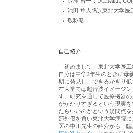
長澤 智一：UCHealth, 
池田 隼人(私):東北大学
敬称略
自己紹介
初めまして。東北大学医工学
自分は中学2年生のときに母親
期に発見し、できるかぎり低
在大学では超音波イメージン
す。研究を通して医療機器の
がかかりすぎるという現実を
たらいいのかという疑問点を持
部外傷を負い東北大学病院に
医の中川先生の紹介から、臨