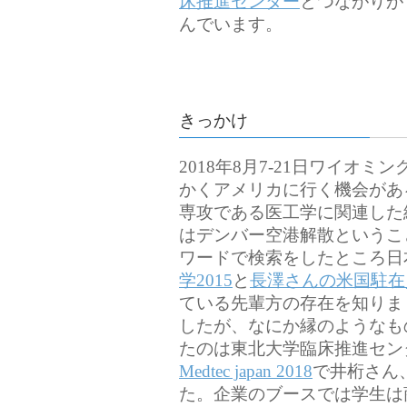
床推進センター
とつながりが
んでいます。
きっかけ
2018年8月7-21日ワイ
かくアメリカに行く機会があ
専攻である医工学に関連した
はデンバー空港解散というこ
ワードで検索をしたところ日
学2015
と
長澤さんの米国駐在
ている先輩方の存在を知りま
したが、なにか縁のようなも
たのは東北大学臨床推進センタ
Medtec japan 2018
で井桁さん
た。企業のブースでは学生は