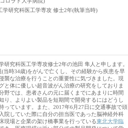
CO(コロラド大学病院)
医工学研究科医工学専攻 修士2年(執筆当時)
研究科医工学専攻修士2年の池田 隼人と申します。
(当時34歳)をがんで亡くし、その経験から疾患を早
侵襲な治療を行うことの重要性に気づきました。現
グと体に優しい超音波がん治療の研究をしておりま
詳し
分野では、患者さんの元に届くまでにあまりに時間
知り、よりよい製品を短期間で開発するにはどうし
っています。また、2017年6月27日に交通事故で頭
入院していた際に自分の担当医であった脳神経外科
床現場と企業の架け橋事業を行っている
東北大学臨