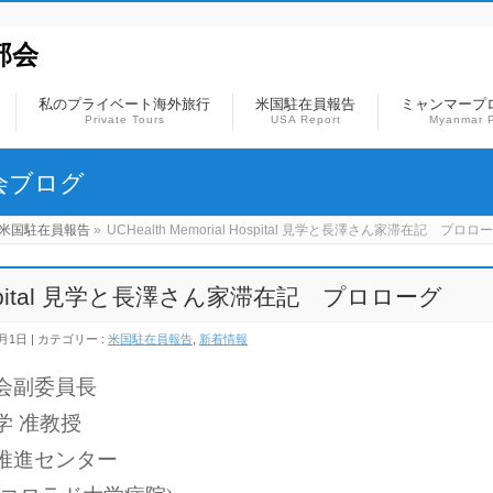
部会
私のプライベート海外旅行
米国駐在員報告
ミャンマープ
Private Tours
USA Report
Myanmar P
会ブログ
米国駐在員報告
»
UCHealth Memorial Hospital 見学と長澤さん家滞在記 プロロ
l Hospital 見学と長澤さん家滞在記 プロローグ
2月1日
カテゴリー :
米国駐在員報告
,
新着情報
会副委員長
学 准教授
推進センター