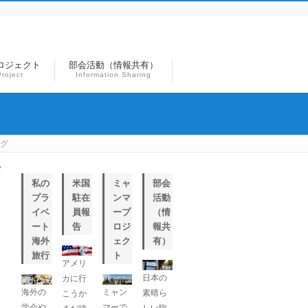
ロジェクト
部会活動（情報共有）
roject
Information Sharing
ーグ
私の
米国
ミャ
部会
プラ
駐在
ンマ
活動
イベ
員報
ープ
（情
ート
告
ロジ
報共
海外
ェク
有）
旅行
ト
アメリ
日本の
カに行
海外の
ミャン
素晴ら
こうか
学会や
マーで
しい臨