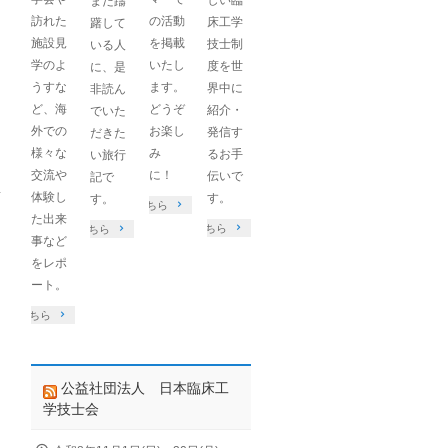
まだ躊
訪れた
の活動
床工学
躇して
施設見
を掲載
技士制
いる人
学のよ
いたし
度を世
に、是
うすな
ます。
界中に
非読ん
ど、海
どうぞ
紹介・
でいた
外での
お楽し
発信す
だきた
様々な
み
るお手
い旅行
交流や
に！
伝いで
記で
体験し
す。
す。
詳しくはこちら
た出来
詳しくはこちら
詳しくはこちら
事など
をレポ
ート。
くはこちら
公益社団法人 日本臨床工
学技士会