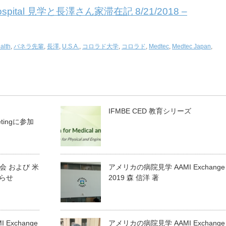
 Hospital 見学と長澤さん家滞在記 8/21/2018 –
alth
,
バネラ先輩
,
長澤
,
U.S.A.
,
コロラド大学
,
コロラド
,
Medtec
,
Medtec Japan
,
IFMBE CED 教育シリーズ
eetingに参加
 学会 および 米
アメリカの病院見学 AAMI Exchange
らせ
2019 森 信洋 著
Exchange
アメリカの病院見学 AAMI Exchange