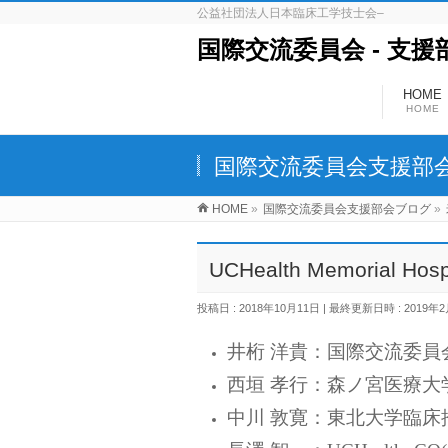
公益社団法人日本臨床工学技士会–
国際交流委員会 ‐ 支援
HOME
HOME
国際交流委員会支援部
HOME
»
国際交流委員会支援部会ブログ
»
UCHealth Memoria
投稿日 : 2018年10月11日
最終更新日時 : 2019年
井桁 洋貴：国際交流委員
西垣 孝行：森ノ宮医療大
中川 敦寛：東北大学臨床