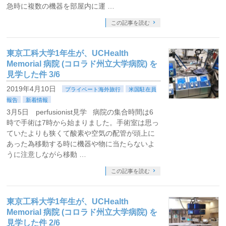
急時に複数の機器を部屋内に運 …
この記事を読む
東京工科大学1年生が、UCHealth
Memorial 病院 (コロラド州立大学病院) を
見学した件 3/6
2019年4月10日
プライベート海外旅行
米国駐在員
報告
新着情報
3月5日 perfusionist見学 病院の集合時間は6
時で手術は7時から始まりました。手術室は思っ
ていたよりも狭くて酸素や空気の配管が頭上に
あった為移動する時に機器や物に当たらないよ
うに注意しながら移動 …
この記事を読む
東京工科大学1年生が、UCHealth
Memorial 病院 (コロラド州立大学病院) を
見学した件 2/6