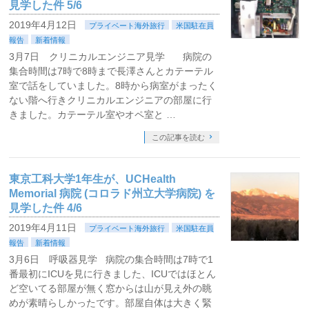
見学した件 5/6
2019年4月12日
プライベート海外旅行
米国駐在員
報告
新着情報
3月7日 クリニカルエンジニア見学 病院の
集合時間は7時で8時まで長澤さんとカテーテル
室で話をしていました。8時から病室がまったく
ない階へ行きクリニカルエンジニアの部屋に行
きました。カテーテル室やオペ室と …
この記事を読む
東京工科大学1年生が、UCHealth
Memorial 病院 (コロラド州立大学病院) を
見学した件 4/6
2019年4月11日
プライベート海外旅行
米国駐在員
報告
新着情報
3月6日 呼吸器見学 病院の集合時間は7時で1
番最初にICUを見に行きました、ICUではほとん
ど空いてる部屋が無く窓からは山が見え外の眺
めが素晴らしかったです。部屋自体は大きく緊