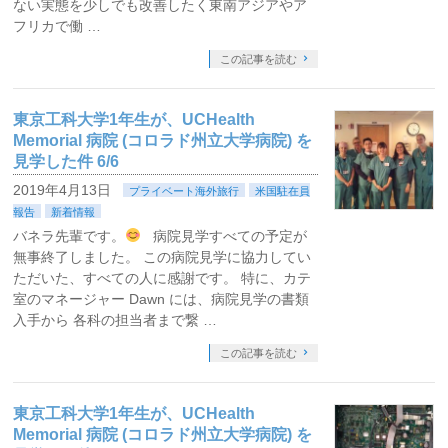
ない実態を少しでも改善したく東南アジアやア
フリカで働 …
この記事を読む
東京工科大学1年生が、UCHealth
Memorial 病院 (コロラド州立大学病院) を
見学した件 6/6
2019年4月13日
プライベート海外旅行
米国駐在員
報告
新着情報
バネラ先輩です。
病院見学すべての予定が
無事終了しました。 この病院見学に協力してい
ただいた、すべての人に感謝です。 特に、カテ
室のマネージャー Dawn には、病院見学の書類
入手から 各科の担当者まで繋 …
この記事を読む
東京工科大学1年生が、UCHealth
Memorial 病院 (コロラド州立大学病院) を