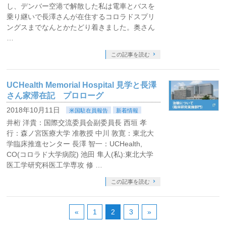
し、デンバー空港で解散した私は電車とバスを
乗り継いで長澤さんが在住するコロラドスプリ
ングスまでなんとかたどり着きました。奥さん
…
この記事を読む
UCHealth Memorial Hospital 見学と長澤
さん家滞在記 プロローグ
2018年10月11日
米国駐在員報告
新着情報
井桁 洋貴：国際交流委員会副委員長 西垣 孝
行：森ノ宮医療大学 准教授 中川 敦寛：東北大
学臨床推進センター 長澤 智一：UCHealth,
CO(コロラド大学病院) 池田 隼人(私):東北大学
医工学研究科医工学専攻 修 …
この記事を読む
«
1
2
3
»