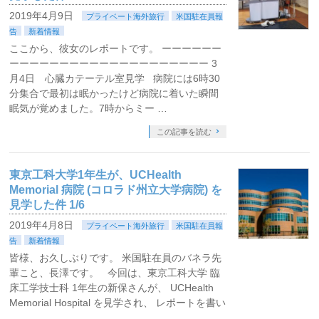
2019年4月9日
プライベート海外旅行
米国駐在員報
告
新着情報
ここから、彼女のレポートです。 ーーーーーー
ーーーーーーーーーーーーーーーーーーーー 3
月4日 心臓カテーテル室見学 病院には6時30
分集合で最初は眠かったけど病院に着いた瞬間
眠気が覚めました。7時からミー …
この記事を読む
東京工科大学1年生が、UCHealth
Memorial 病院 (コロラド州立大学病院) を
見学した件 1/6
2019年4月8日
プライベート海外旅行
米国駐在員報
告
新着情報
皆様、お久しぶりです。 米国駐在員のバネラ先
輩こと、長澤です。 今回は、東京工科大学 臨
床工学技士科 1年生の新保さんが、 UCHealth
Memorial Hospital を見学され、 レポートを書い
…