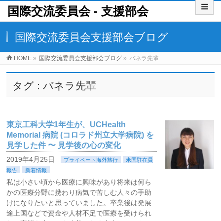
国際交流委員会 ‐ 支援部会
国際交流委員会支援部会ブログ
HOME
»
国際交流委員会支援部会ブログ
»
バネラ先輩
タグ : バネラ先輩
東京工科大学1年生が、UCHealth
Memorial 病院 (コロラド州立大学病院) を
見学した件 〜 見学後の心の変化
2019年4月25日
プライベート海外旅行
米国駐在員
報告
新着情報
私は小さい頃から医療に興味があり将来は何ら
かの医療分野に携わり病気で苦しむ人々の手助
けになりたいと思っていました。卒業後は発展
途上国などで資金や人材不足で医療を受けられ