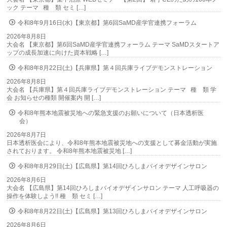
ック テーマ 種 類 セミ […]
令和8年9月16日(水)【東京都】第6回SaMD産学官連携フォーラム
2026年8月8日
大会名 【東京都】第6回SaMD産学官連携フォーラム テーマ SaMDスタートア
ップの成長加速に向けた資本戦略 […]
令和8年8月22日(土)【兵庫県】第４回兵庫ライブデモンストレーション
2026年8月8日
大会名 【兵庫県】第４回兵庫ライブデモンストレーション テーマ 種 類 学
会 お知らせの種類 開催案内 開 […]
令和8年熊本地震被災地への緊急支援のお願いについて（日本透析医
会）
2026年8月7日
日本透析医会により、令和8年熊本地震被災地への支援として募金活動が実施
されております。 令和8年熊本地震被災地 […]
令和8年8月29日(土)【広島県】第14回ひろしまバイオデザインサロン
2026年8月6日
大会名 【広島県】第14回ひろしまバイオデザインサロン テーマ 人工呼吸器の
操作を体験しよう!! 種 類 セミ […]
令和8年8月22日(土)【広島県】第13回ひろしまバイオデザインサロン
2026年8月6日