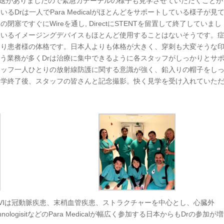
送がありましたので緊急カテーテルの様子も見学させていただくことが
Drは一人でPara Medicalがほとんどをサポートしている様子が見
塞ですぐにWireを通し, DirectにSTENTを留置して終了していまし
ているイメージングデバイスもほとんど使用することはないそうです。
はり患者様の体格です。日本人よりも体格が大きく、穿刺も大変そうな
alが担う業務が多くDrは治療に集中できるように各スタッフがしっかりとサ
タッフ一人ひとりの放射線防護に関する意識が強く、鉛入りの帽子をし
見学終了後、スタッフの皆さんと記念撮影。快く見学を受け入れていた
。CVIは冠動脈疾患、末梢血管疾患、ストラクチャーを中心とし、心臓外
ogisitなどのPara Medicalが幅広く参加する日本からもDrの参加が増