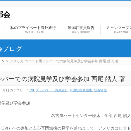
部会
私のプライベート海外旅行
米国駐在員報告
ミャンマープ
Private Tours
USA Report
Myanmar P
会ブログ
CVI
»
アメリカ コロラド州デンバーでの病院見学及び学会参加 西尾 皓人 著
バーでの病院見学及び学会参加 西尾 皓人 著
月31日
カテゴリー :
CVI
,
プライベート海外旅行
,
米国駐在員報告
,
新着情報
見学及び学会参加
名古屋ハートセンター臨床工学部 西尾 皓
on 2019（以下 CVI）への参加と左心耳閉鎖術の見学を兼ねまして、アメリカコロラド