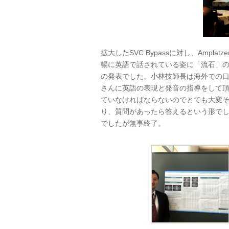
拡大したSVC Bypassに対し、Amp
暢に英語で話されている姿に「流石」
の発表でした。小林技師長は海外での
さんに英語の表現と発音の指導をして
ていなければならないのでとても大変そ
り、質問があったら答えるという形でし
でしたが無事終了。