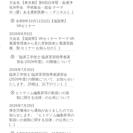
大会名 【東京都】第6回日本腎・血液浄
化AI学会 学術集会・総会 テーマ
AI（愛）ある透析医療へ ～デジタル […]
令和8年10月11日(日)【滋賀県】
VAセミナー
は
し
2026年8月6日
大会名 【滋賀県】VAセミナー テーマ VA
看護管理者から見た穿刺技術と看護実践
が
種 類 セミナー お知らせの […]
ス
「臨床工学技士 臨床実習指導者講
習会 (2026年度)」の開催について
2026年7月30日
臨床工学技士 臨床実習指導者講習会
(2026年度) の開催について、お知らせい
たします。 詳細は、以下のリン […]
ヒトゲノム編集胚等の取扱いの規
制に関する法律」の公布について
2026年7月29日
厚生労働省から通知がありましたのでお
知らせします。 「ヒトゲノム編集胚等の
取扱いの規制に関する法律」の公布につ
[…]