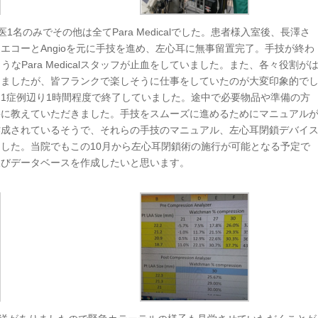
1名のみでその他は全てPara Medicalでした。患者様入室後、長澤さ
エコーとAngioを元に手技を進め、左心耳に無事留置完了。手技が終わ
なPara Medicalスタッフが止血をしていました。また、各々役割が
てましたが、皆フランクで楽しそうに仕事をしていたのが大変印象的で
1症例辺り1時間程度で終了していました。途中で必要物品や準備の方
寧に教えていただきました。手技をスムーズに進めるためにマニュアル
作成されているそうで、それらの手技のマニュアル、左心耳閉鎖デバイ
した。当院でもこの10月から左心耳閉鎖術の施行が可能となる予定で
及びデータベースを作成したいと思います。