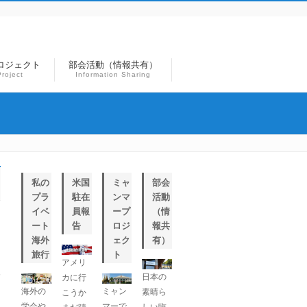
ロジェクト
部会活動（情報共有）
roject
Information Sharing
私の
米国
ミャ
部会
プラ
駐在
ンマ
活動
イベ
員報
ープ
（情
ート
告
ロジ
報共
海外
ェク
有）
旅行
ト
アメリ
人
日本の
カに行
海外の
ミャン
素晴ら
こうか
学会や
マーで
しい臨