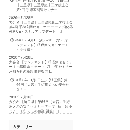
令和8年8月30日(日)〜10月3日(土)
【三重県】三重県臨床工学技士会
て
第4回 手術室関連セミナー
2026年7月28日
症
大会名 【三重県】三重県臨床工学技士会
印
第4回 手術室関連セミナー テーマ 消化器
外科CE・スキルアップデート […]
ポ
っ
令和8年9月1日(火)〜30日(水)【オ
ンデマンド】呼吸療法セミナーⅠ
だ
～基礎編～
2026年7月28日
大会名 【オンデマンド】呼吸療法セミナ
ーⅠ～基礎編～ テーマ 種 類 セミナー
お知らせの種類 開催案内 […]
令和8年10月3日(土)【埼玉県】第
66回（大宮）手術用メスの安全セ
ミナー
2026年7月28日
大会名 【埼玉県】第66回（大宮）手術
用メスの安全セミナー テーマ 種 類 セ
ミナー お知らせの種類 開催 […]
カテゴリー