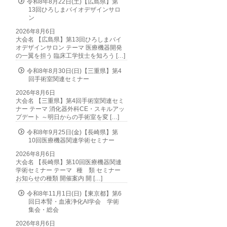
令和8年8月22日(土)【広島県】第
13回ひろしまバイオデザインサロ
ン
2026年8月6日
大会名 【広島県】第13回ひろしまバイ
オデザインサロン テーマ 医療機器開発
の一翼を担う 臨床工学技士を知ろう […]
令和8年8月30日(日)【三重県】第4
回手術室関連セミナー
2026年8月6日
大会名 【三重県】第4回手術室関連セミ
ナー テーマ 消化器外科CE・スキルアッ
プデート ～明日からの手術室を変 […]
令和8年9月25日(金)【長崎県】第
10回医療機器関連学術セミナー
2026年8月6日
大会名 【長崎県】第10回医療機器関連
学術セミナー テーマ 種 類 セミナー
お知らせの種類 開催案内 開 […]
令和8年11月1日(日)【東京都】第6
回日本腎・血液浄化AI学会 学術
集会・総会
2026年8月6日