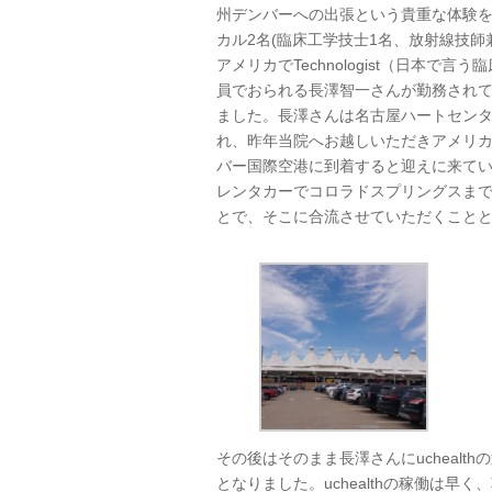
州デンバーへの出張という貴重な体験を
カル2名(臨床工学技士1名、放射線技
アメリカでTechnologist（日本
員でおられる長澤智一さんが勤務されてお
ました。長澤さんは名古屋ハートセンタ
れ、昨年当院へお越しいただきアメリ
バー国際空港に到着すると迎えに来て
レンタカーでコロラドスプリングスまで移
とで、そこに合流させていただくこと
その後はそのまま長澤さんにucheal
となりました。uchealthの稼働は