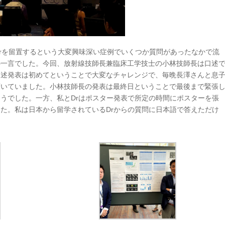
latzerを留置するという大変興味深い症例でいくつか質問があったなかで流
の一言でした。今回、放射線技師長兼臨床工学技士の小林技師長は口述
口述発表は初めてということで大変なチャレンジで、毎晩長澤さんと息
頂いていました。小林技師長の発表は最終日ということで最後まで緊張
うでした。一方、私とDrはポスター発表で所定の時間にポスターを張
た。私は日本から留学されているDrからの質問に日本語で答えただけ