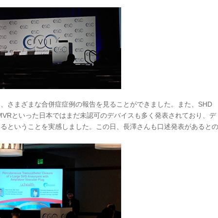
、さまざまな合併症症例の報告を見ることができました。また、SHD
nch、TMVRといった日本ではまだ未認可のデバイスも多く発表されており、デ
いるということを実感しました。この日、長澤さんも口述発表があると