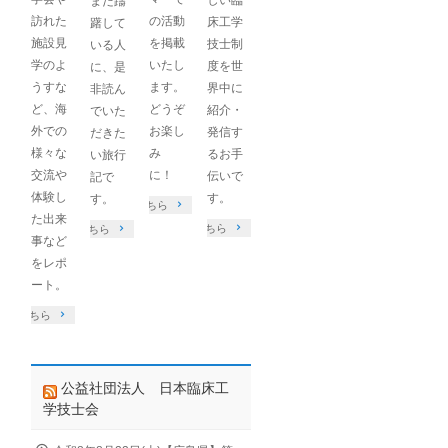
まだ躊
訪れた
の活動
床工学
躇して
施設見
を掲載
技士制
いる人
学のよ
いたし
度を世
に、是
うすな
ます。
界中に
非読ん
ど、海
どうぞ
紹介・
でいた
ン
外での
お楽し
発信す
だきた
る
様々な
み
るお手
い旅行
交流や
に！
伝いで
記で
。
体験し
す。
す。
詳しくはこちら
た出来
詳しくはこちら
詳しくはこちら
事など
をレポ
ート。
くはこちら
公益社団法人 日本臨床工
学技士会