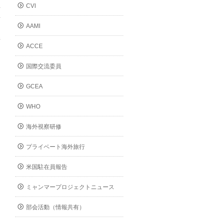
CVI
早
場
AAMI
。
堵
ACCE
国際交流委員
GCEA
WHO
海外視察研修
プライベート海外旅行
る
米国駐在員報告
ミャンマープロジェクトニュース
部会活動（情報共有）