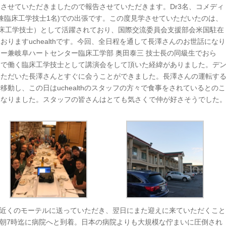
させていただきましたので報告させていただきます。Dr3名、コメディ
師兼臨床工学技士1名)での出張です。この度見学させていただいたのは、
で言う臨床工学技士）として活躍されており、国際交流委員会支援部会米国駐在
りますuchealthです。今回、全日程を通して長澤さんのお世話になり
ー兼岐阜ハートセンター臨床工学部 奥田泰三 技士長の同級生でおら
カで働く臨床工学技士として講演会をして頂いた経緯がありました。デ
いただいた長澤さんとすぐに会うことができました。長澤さんの運転す
動し、この日はuchealthのスタッフの方々で食事をされているとのこ
となりました。スタッフの皆さんはとても気さくで仲が好さそうでした
詳し
thの近くのモーテルに送っていただき、翌日にまた迎えに来ていただくこと
早く、朝7時迄に病院へと到着。日本の病院よりも大規模な佇まいに圧倒され