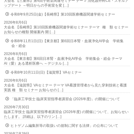
大会名 【三重県】第4回手術室関連セミナー テーマ 消化器外科CE・スキルア
ップデート ～明日からの手術室を変 […]
令和8年9月25日(金)【長崎県】第10回医療機器関連学術セミナー
2026年8月6日
大会名 【長崎県】第10回医療機器関連学術セミナー テーマ 種 類 セミナー
お知らせの種類 開催案内 開 […]
令和8年11月1日(日)【東京都】第6回日本腎・血液浄化AI学会 学術集
会・総会
2026年8月6日
大会名 【東京都】第6回日本腎・血液浄化AI学会 学術集会・総会 テーマ
AI（愛）ある透析医療へ ～デジタル […]
令和8年10月11日(日)【滋賀県】VAセミナー
2026年8月6日
大会名 【滋賀県】VAセミナー テーマ VA看護管理者から見た穿刺技術と看護
実践 種 類 セミナー お知らせの […]
「臨床工学技士 臨床実習指導者講習会 (2026年度)」の開催について
2026年7月30日
臨床工学技士 臨床実習指導者講習会 (2026年度) の開催について、お知らせい
たします。 詳細は、以下のリン […]
ヒトゲノム編集胚等の取扱いの規制に関する法律」の公布について
2026年7月29日