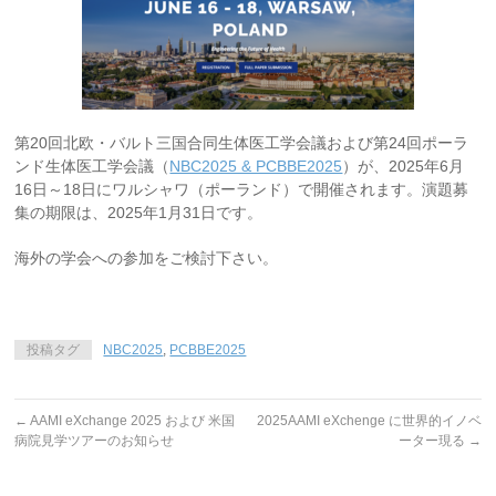
第20回北欧・バルト三国合同生体医工学会議および第24回ポーラ
ンド生体医工学会議（
NBC2025 & PCBBE2025
）が、2025年6月
16日～18日にワルシャワ（ポーランド）で開催されます。演題募
集の期限は、2025年1月31日です。
海外の学会への参加をご検討下さい。
投稿タグ
NBC2025
,
PCBBE2025
←
AAMI eXchange 2025 および 米国
2025AAMI eXchenge に世界的イノベ
病院見学ツアーのお知らせ
ーター現る
→