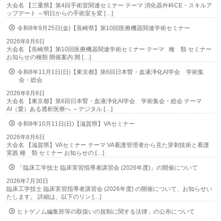
大会名 【三重県】第4回手術室関連セミナー テーマ 消化器外科CE・スキルア
ップデート ～明日からの手術室を変 […]
令和8年9月25日(金)【長崎県】第10回医療機器関連学術セミナー
2026年8月6日
大会名 【長崎県】第10回医療機器関連学術セミナー テーマ 種 類 セミナー
お知らせの種類 開催案内 開 […]
令和8年11月1日(日)【東京都】第6回日本腎・血液浄化AI学会 学術集
会・総会
2026年8月6日
大会名 【東京都】第6回日本腎・血液浄化AI学会 学術集会・総会 テーマ
AI（愛）ある透析医療へ ～デジタル […]
令和8年10月11日(日)【滋賀県】VAセミナー
2026年8月6日
大会名 【滋賀県】VAセミナー テーマ VA看護管理者から見た穿刺技術と看護
実践 種 類 セミナー お知らせの […]
「臨床工学技士 臨床実習指導者講習会 (2026年度)」の開催について
2026年7月30日
臨床工学技士 臨床実習指導者講習会 (2026年度) の開催について、お知らせい
たします。 詳細は、以下のリン […]
ヒトゲノム編集胚等の取扱いの規制に関する法律」の公布について