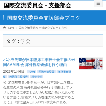
国際交流委員会 ‐ 支援部会
国際交流委員会支援部会ブログ
HOME
»
国際交流委員会支援部会ブログ
»
学会
タグ : 学会
バネラ先輩が日本臨床工学技士会主催の米
国AAMI学会 海外視察研修を行う理由
2026年1月6日
AAMI
国際交流委員
海外視察研
修
米国駐在員報告
新着情報
私､米国駐在員､長澤 智一が、日本臨床工学技士
会主催の米国 海外視察研修を行う理由は､ アメ
リカの学会に参加したいが､敷居が高いと思って
いる方達に､実際アメリカ在住の私が伴走するこ
とにより前に踏み出しやすい環境を作れる、 …