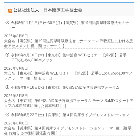
公益社団法人 日本臨床工学技士会
令和8年11月1日(日)〜30日(月)【滋賀県】第19回滋賀県呼吸療法セミナ
ー
2026年8月8日
大会名 【滋賀県】第19回滋賀県呼吸療法セミナー テーマ 呼吸療法における患
者アセスメント 種 類 セミナー […]
令和8年9月10日(木)【東京都】集中治療 WEBセミナー【第2回】 若手
CEのための100本ノック
2026年8月8日
大会名 【東京都】集中治療 WEBセミナー【第2回】 若手CEのための100本ノ
ック テーマ 種 類 セミ […]
令和8年9月16日(水)【東京都】第6回SaMD産学官連携フォーラム
2026年8月8日
大会名 【東京都】第6回SaMD産学官連携フォーラム テーマ SaMDスタートア
ップの成長加速に向けた資本戦略 […]
令和8年8月22日(土)【兵庫県】第４回兵庫ライブデモンストレーション
2026年8月8日
大会名 【兵庫県】第４回兵庫ライブデモンストレーション テーマ 種 類 学
会 お知らせの種類 開催案内 開 […]