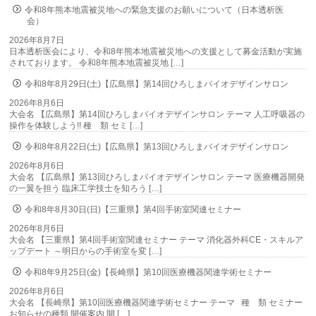
令和8年熊本地震被災地への緊急支援のお願いについて（日本透析医
会）
2026年8月7日
日本透析医会により、令和8年熊本地震被災地への支援として募金活動が実施
されております。 令和8年熊本地震被災地 […]
令和8年8月29日(土)【広島県】第14回ひろしまバイオデザインサロン
2026年8月6日
大会名 【広島県】第14回ひろしまバイオデザインサロン テーマ 人工呼吸器の
操作を体験しよう!! 種 類 セミ […]
令和8年8月22日(土)【広島県】第13回ひろしまバイオデザインサロン
2026年8月6日
大会名 【広島県】第13回ひろしまバイオデザインサロン テーマ 医療機器開発
の一翼を担う 臨床工学技士を知ろう […]
令和8年8月30日(日)【三重県】第4回手術室関連セミナー
2026年8月6日
大会名 【三重県】第4回手術室関連セミナー テーマ 消化器外科CE・スキルア
ップデート ～明日からの手術室を変 […]
令和8年9月25日(金)【長崎県】第10回医療機器関連学術セミナー
2026年8月6日
大会名 【長崎県】第10回医療機器関連学術セミナー テーマ 種 類 セミナー
お知らせの種類 開催案内 開 […]