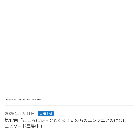
「第35回日本臨床工学会まであと35日」甲信越ブロック
2025年4月12日
投
1
2
…
7
»
固
固
固
定
定
定
稿
ペ
ペ
ペ
の
最近の投稿
ー
ー
ー
ジ
ジ
ジ
ペ
2026年5月17日
お知らせ
ー
第12回「こころにジ〜ンとくる！いのちのエンジニアのはなし」
受賞者作品
ジ
送
2026年1月16日
お知らせ
第12回「こころにジ〜ンとくる！いのちのエンジニアのはなし」
り
募集延長しました。
2025年12月1日
お知らせ
第12回「こころにジ〜ンとくる！いのちのエンジニアのはなし」
エピソード募集中！