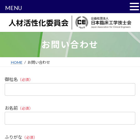
MENU
コ
ナ
ン
ビ
テ
ゲ
ン
ー
ツ
シ
お問い合わせ
へ
ョ
ス
ン
キ
に
HOME
お問い合わせ
ッ
移
プ
動
御社名
（必須）
お名前
（必須）
ふりがな
（必須）