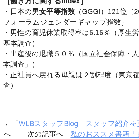
［働き方に関するindex］
・日本の
男女平等指数
（GGGI）121位（
フォーラムジェンダーギャップ指数）
・男性の育児休業取得率は6.16％（厚生労
基本調査）
・出産後の退職５０％（国立社会保障・人
本調査」）
・正社員へ戻れる母親は２割程度（東京都 
査）
←「
WLBスタッフBlog スタッフ紹介
へ 次の記事へ「
私のおススメ書籍「