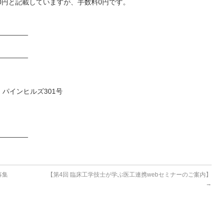
0円と記載していますが、手数料0円です。
。
————–
————–
パインヒルズ301号
————–
募集
【第4回 臨床工学技士が学ぶ医工連携webセミナーのご案内】
→