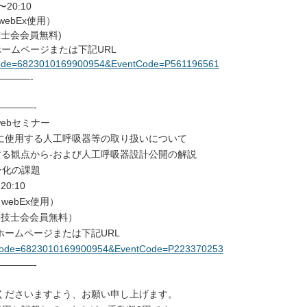
20:10
webEx使用）
技士会会員無料)
ームページまたは下記URL
op_code=6823010169900954&EventCode=P561196561
———-
———-
ebセミナー
に使用する人工呼吸器等の取り扱いについて
観点から-および人工呼吸器設計公開の解説
化の課題
0:10
webEx使用）
学技士会会員無料）
ームページまたは下記URL
hop_code=6823010169900954&EventCode=P223370253
———-
くださいますよう、お願い申し上げます。