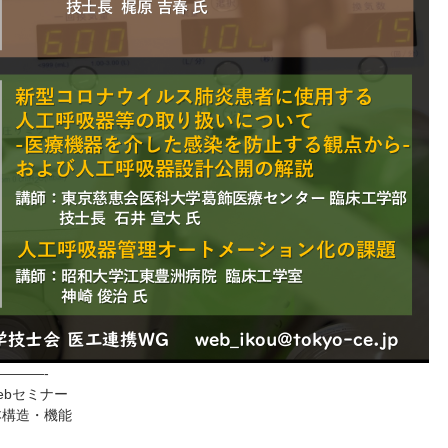
———-
ebセミナー
本構造・機能