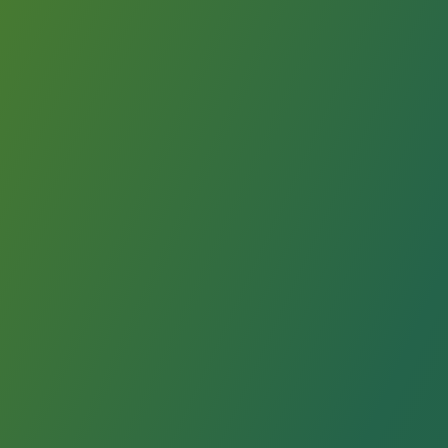
その他、委員会がロゴマークを使用する事が適当であ
ると認めたもの
臨床工学技士との医工連携をアピールしたい方は、是非ともご
利用いただければ幸いです。
臨学産連携ブランドロゴマーク使用申請書
申請者所属
（必須）
申請者氏名 （必須）