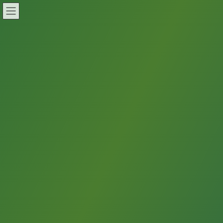
コ
ナ
臨学産連携委員会
ン
ビ
テ
ゲ
ン
ー
臨学産連携ブランドロゴマーク
ツ
シ
へ
ョ
の使用希望者募集のお知らせ
ス
ン
キ
に
ッ
移
HOME
臨学産連携ブランドロゴマークの使用希望者募集のお知らせ
プ
動
平素より臨学産連携推進委員会の活動にご理解とご協力いただ
き、誠にありがとうございます。
さて、臨学産連携推進委員会では、臨床工学技士が開発または開
発に協力した医療機器に使用できる臨学産連携ブランドロゴマー
ク(以下、ロゴマーク)を作成しました。ロゴマークは、臨床工学技
士と企業との医工連携の成果や本会のイメージ向上および存在の
アピールを目的としています。ロゴマークの使用には、臨学産連
携推進委員会への申請が必要です。申請用紙をご記入の上、臨学
産連携推進委員会へ提出してください。委員会で審議された後に