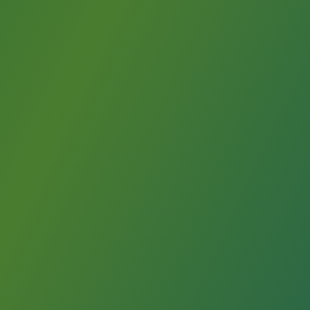
使用許可証と共にロゴマークのデータを申請者に提供いたしま
す。
ロゴマークの使用方法には、
臨学産連携ブランドロゴマークの
使用マニュアル
がありますのでご確認ください。
・ロゴマークは、次にあげる方が使用できます。
日本臨床工学技士会に入会している臨床工学技士で会
費を完納している者
臨床工学技士と共同開発またはアドバイザ契約によっ
て医療機器を開発した者
その他、臨学産連携推進委員会が適当と認めた個人及
び団体等
・ロゴマークは次にあげるものに使用できます。
第4条第2号に定める使用者が、臨床工学技士と医工連
携により開発した製品および当該製品の広告宣伝物等
ロゴマークの広報のために作成する、本会の産学連携
行事や活動における文書・展示物、本学ホームペー
ジ、会誌、広報誌等