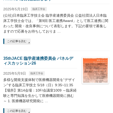
2025年5月19日
臨床工学会
(公社)日本臨床工学技士会 臨学産連携委員会 公益社団法人日本臨
床工学技士会では、「第9回 医工連携Award」として医工連携に関
わった 開発・改良事例について表彰します。下記の要領で募集し
ますので応募をお待ちしておりま …
この記事を読む
35thJACE 臨学産連携委員会 パネルデ
ィスカッション26
2025年5月9日
臨床工学会
多様な開発支援体制で医療機器開発を“デザイ
ン”する臨床工学技士 5/18（日）9:35~11:35
【場所】第14会場：10F/会議室1009 ～臨床経
験と専門知識を生かして医療機器開発に挑む
～ 1. 医療機器研究開発に …
この記事を読む